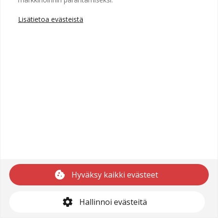
Lisätietoa evästeistä
Copyright © 2025 Recright
Käyttöehdot
Saavutettavuusseloste
Tietosuojaseloste
cookie
Hyväksy kaikki evästeet
support@recright.com
settings
Hallinnoi evästeitä