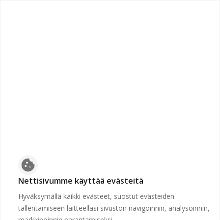
Dynamik Oy
cookie
Nettisivumme käyttää evästeitä
Ei avoimia työpaikkoja tällä hetkellä.
Hyväksymällä kaikki evästeet, suostut evästeiden
tallentamiseen laitteellasi sivuston navigoinnin, analysoinnin,
markkinoinnin parantamiseksi.