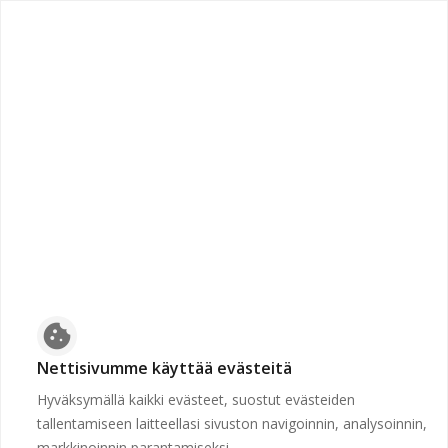
chevron_left
Etusivulle
Suljettu
Työpaikkaa ei voida näyttää, koska sen hakuaika ei ole
voimassa tai se on poistettu.
Etusivulle
cookie
Nettisivumme käyttää evästeitä
Hyväksymällä kaikki evästeet, suostut evästeiden
tallentamiseen laitteellasi sivuston navigoinnin, analysoinnin,
markkinoinnin parantamiseksi.