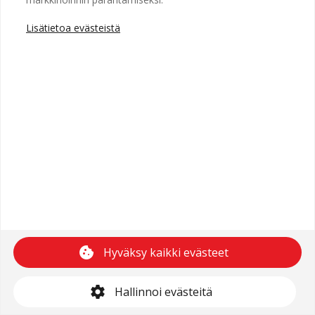
Lisätietoa evästeistä
Copyright © 2025 Recright
Käyttöehdot
Saavutettavuusseloste
Tietosuojaseloste
cookie
Hyväksy kaikki evästeet
support@recright.com
settings
Hallinnoi evästeitä