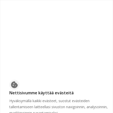
chevron_left
Etusivulle
Suljettu
Työpaikkaa ei voida näyttää, koska sen hakuaika ei ole
voimassa tai se on poistettu.
Etusivulle
cookie
Nettisivumme käyttää evästeitä
Hyväksymällä kaikki evästeet, suostut evästeiden
tallentamiseen laitteellasi sivuston navigoinnin, analysoinnin,
markkinoinnin parantamiseksi.