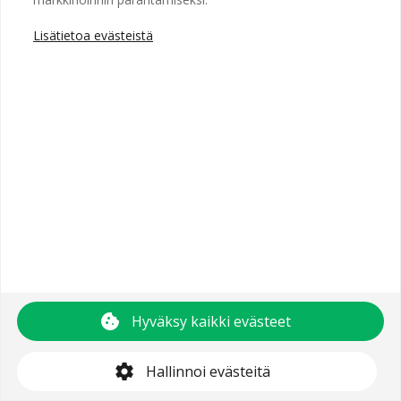
Lisätietoa evästeistä
Copyright © 2025 Recright
Käyttöehdot
Saavutettavuusseloste
Tietosuojaseloste
cookie
Hyväksy kaikki evästeet
support@recright.com
settings
Hallinnoi evästeitä