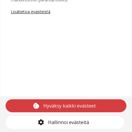
Lisätietoa evästeistä
Copyright © 2025 Recright
Käyttöehdot
Saavutettavuusseloste
Tietosuojaseloste
cookie
Hyväksy kaikki evästeet
support@recright.com
settings
Hallinnoi evästeitä