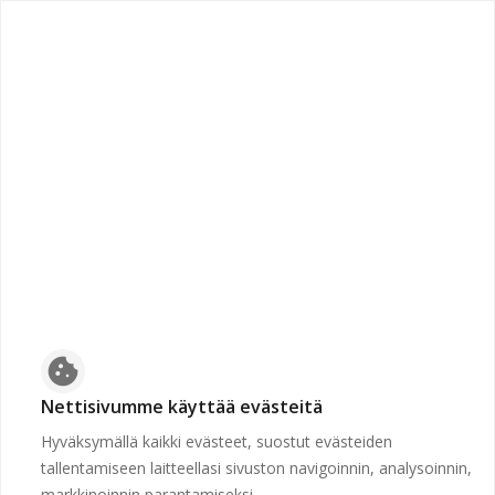
chevron_left
Etusivulle
Sivua ei löydy
Etsimme huolella, mutta valitsemassasi osoitteessa ei ole
mitään. Ehkä seurasit vanhentunutta linkkiä tai kirjoitit
vahingossa väärin.
cookie
Nettisivumme käyttää evästeitä
Hyväksymällä kaikki evästeet, suostut evästeiden
tallentamiseen laitteellasi sivuston navigoinnin, analysoinnin,
markkinoinnin parantamiseksi.