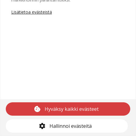
Lisätietoa evästeistä
Copyright © 2025 Recright
Käyttöehdot
Saavutettavuusseloste
Tietosuojaseloste
cookie
Hyväksy kaikki evästeet
support@recright.com
settings
Hallinnoi evästeitä