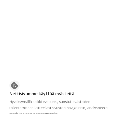
Sivua ei löydy
Etsimme huolella, mutta valitsemassasi osoitteessa ei ole
mitään. Ehkä seurasit vanhentunutta linkkiä tai kirjoitit
vahingossa väärin.
cookie
Nettisivumme käyttää evästeitä
Hyväksymällä kaikki evästeet, suostut evästeiden
tallentamiseen laitteellasi sivuston navigoinnin, analysoinnin,
markkinoinnin parantamiseksi.