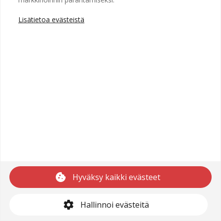
Lisätietoa evästeistä
Copyright © 2025 Recright
Käyttöehdot
Saavutettavuusseloste
Tietosuojaseloste
cookie
Hyväksy kaikki evästeet
support@recright.com
settings
Hallinnoi evästeitä