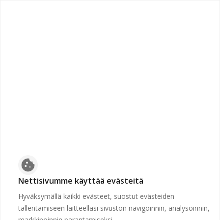
chevron_left
Etusivulle
Suljettu
Työpaikkaa ei voida näyttää, koska sen hakuaika ei ole
voimassa tai se on poistettu.
Etusivulle
cookie
Nettisivumme käyttää evästeitä
Hyväksymällä kaikki evästeet, suostut evästeiden
tallentamiseen laitteellasi sivuston navigoinnin, analysoinnin,
markkinoinnin parantamiseksi.