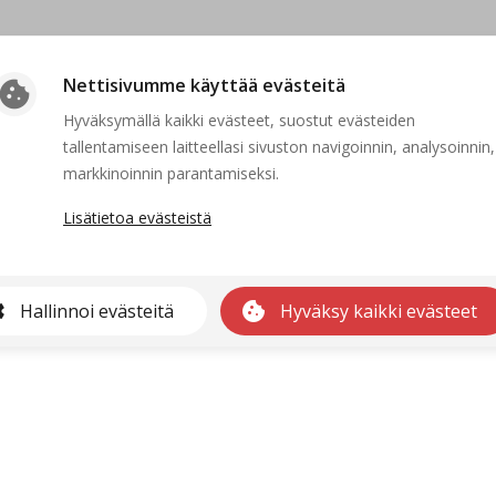
Nettisivumme käyttää evästeitä
cookie
Hyväksymällä kaikki evästeet, suostut evästeiden
tallentamiseen laitteellasi sivuston navigoinnin, analysoinnin,
Suljettu
markkinoinnin parantamiseksi.
Lisätietoa evästeistä
kaa ei voida näyttää, koska sen hakuaika ei ole voimassa tai se on po
Etusivulle
gs
cookie
Hallinnoi evästeitä
Hyväksy kaikki evästeet