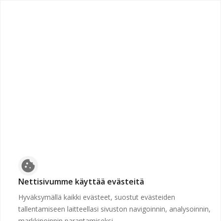
chevron_left
Etusivulle
Suljettu
Työpaikkaa ei voida näyttää, koska sen hakuaika ei ole
voimassa tai se on poistettu.
Etusivulle
cookie
Nettisivumme käyttää evästeitä
Hyväksymällä kaikki evästeet, suostut evästeiden
tallentamiseen laitteellasi sivuston navigoinnin, analysoinnin,
markkinoinnin parantamiseksi.