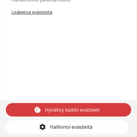
Lisätietoa evästeistä
Copyright © 2025 Recright
Käyttöehdot
Saavutettavuusseloste
Tietosuojaseloste
cookie
Hyväksy kaikki evästeet
support@recright.com
settings
Hallinnoi evästeitä