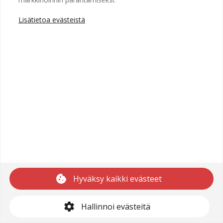
Lisätietoa evästeistä
Copyright © 2025 Recright
Käyttöehdot
Saavutettavuusseloste
Tietosuojaseloste
cookie
Hyväksy kaikki evästeet
support@recright.com
settings
Hallinnoi evästeitä