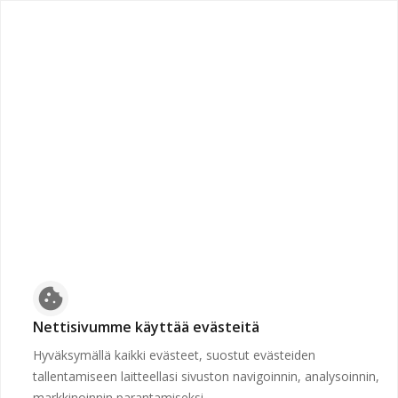
chevron_left
Etusivulle
Suljettu
Työpaikkaa ei voida näyttää, koska sen hakuaika ei ole
voimassa tai se on poistettu.
Etusivulle
cookie
Nettisivumme käyttää evästeitä
Hyväksymällä kaikki evästeet, suostut evästeiden
tallentamiseen laitteellasi sivuston navigoinnin, analysoinnin,
markkinoinnin parantamiseksi.