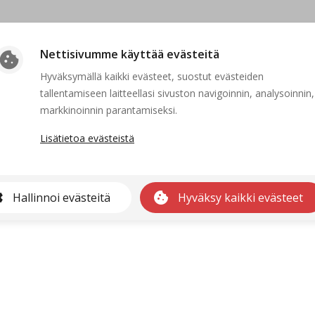
Nettisivumme käyttää evästeitä
cookie
Hyväksymällä kaikki evästeet, suostut evästeiden
tallentamiseen laitteellasi sivuston navigoinnin, analysoinnin,
Suljettu
markkinoinnin parantamiseksi.
Lisätietoa evästeistä
kaa ei voida näyttää, koska sen hakuaika ei ole voimassa tai se on po
Etusivulle
gs
cookie
Hallinnoi evästeitä
Hyväksy kaikki evästeet