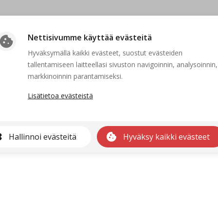
Nettisivumme käyttää evästeitä
cookie
Hyväksymällä kaikki evästeet, suostut evästeiden
tallentamiseen laitteellasi sivuston navigoinnin, analysoinnin,
Suljettu
markkinoinnin parantamiseksi.
Lisätietoa evästeistä
kaa ei voida näyttää, koska sen hakuaika ei ole voimassa tai se on po
Etusivulle
gs
cookie
Hallinnoi evästeitä
Hyväksy kaikki evästeet