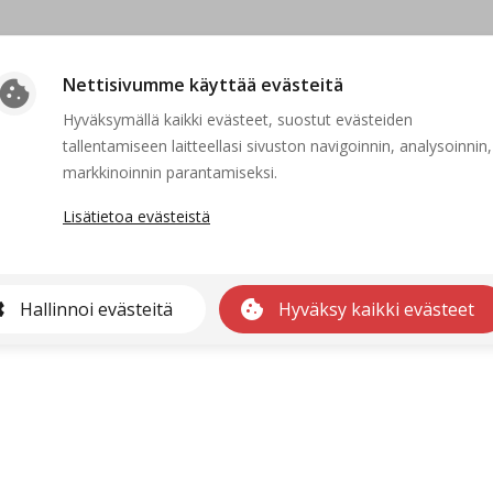
Nettisivumme käyttää evästeitä
cookie
Hyväksymällä kaikki evästeet, suostut evästeiden
tallentamiseen laitteellasi sivuston navigoinnin, analysoinnin,
Suljettu
markkinoinnin parantamiseksi.
Lisätietoa evästeistä
kaa ei voida näyttää, koska sen hakuaika ei ole voimassa tai se on po
Etusivulle
gs
cookie
Hallinnoi evästeitä
Hyväksy kaikki evästeet