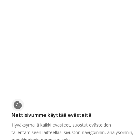
chevron_left
Etusivulle
Suljettu
Työpaikkaa ei voida näyttää, koska sen hakuaika ei ole
voimassa tai se on poistettu.
Etusivulle
cookie
Nettisivumme käyttää evästeitä
Hyväksymällä kaikki evästeet, suostut evästeiden
tallentamiseen laitteellasi sivuston navigoinnin, analysoinnin,
markkinoinnin parantamiseksi.