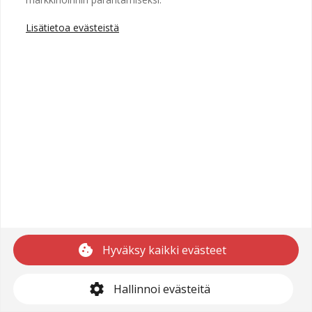
Lisätietoa evästeistä
Copyright © 2025 Recright
Käyttöehdot
Saavutettavuusseloste
Tietosuojaseloste
cookie
Hyväksy kaikki evästeet
support@recright.com
settings
Hallinnoi evästeitä