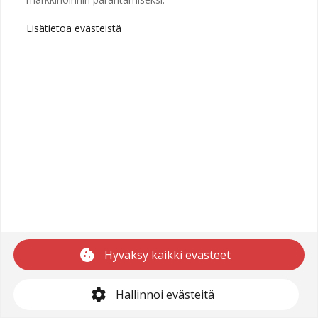
Lisätietoa evästeistä
Copyright © 2025 Recright
Käyttöehdot
Saavutettavuusseloste
Tietosuojaseloste
cookie
Hyväksy kaikki evästeet
support@recright.com
settings
Hallinnoi evästeitä