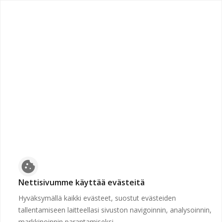
chevron_left
Etusivulle
Suljettu
Työpaikkaa ei voida näyttää, koska sen hakuaika ei ole
voimassa tai se on poistettu.
Etusivulle
cookie
Nettisivumme käyttää evästeitä
Hyväksymällä kaikki evästeet, suostut evästeiden
tallentamiseen laitteellasi sivuston navigoinnin, analysoinnin,
markkinoinnin parantamiseksi.