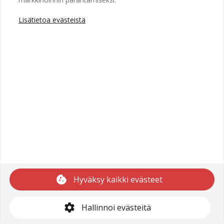
Lisätietoa evästeistä
Copyright © 2025 Recright
Käyttöehdot
Saavutettavuusseloste
Tietosuojaseloste
cookie
Hyväksy kaikki evästeet
support@recright.com
settings
Hallinnoi evästeitä