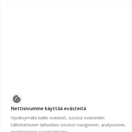
chevron_left
Etusivulle
Suljettu
Työpaikkaa ei voida näyttää, koska sen hakuaika ei ole
voimassa tai se on poistettu.
Etusivulle
cookie
Nettisivumme käyttää evästeitä
Hyväksymällä kaikki evästeet, suostut evästeiden
tallentamiseen laitteellasi sivuston navigoinnin, analysoinnin,
markkinoinnin parantamiseksi.