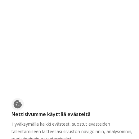
chevron_left
Etusivulle
Suljettu
Työpaikkaa ei voida näyttää, koska sen hakuaika ei ole
voimassa tai se on poistettu.
Etusivulle
cookie
Nettisivumme käyttää evästeitä
Hyväksymällä kaikki evästeet, suostut evästeiden
tallentamiseen laitteellasi sivuston navigoinnin, analysoinnin,
markkinoinnin parantamiseksi.