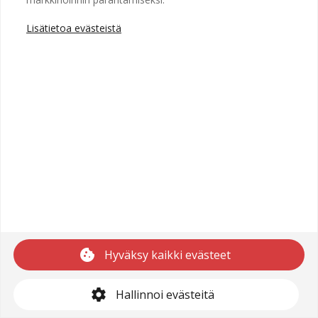
Lisätietoa evästeistä
Copyright © 2025 Recright
Käyttöehdot
Saavutettavuusseloste
Tietosuojaseloste
cookie
Hyväksy kaikki evästeet
support@recright.com
settings
Hallinnoi evästeitä