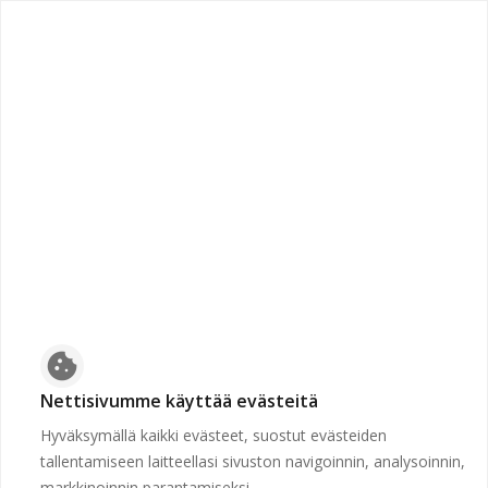
chevron_left
Etusivulle
Suljettu
Työpaikkaa ei voida näyttää, koska sen hakuaika ei ole
voimassa tai se on poistettu.
Etusivulle
cookie
Nettisivumme käyttää evästeitä
Hyväksymällä kaikki evästeet, suostut evästeiden
tallentamiseen laitteellasi sivuston navigoinnin, analysoinnin,
markkinoinnin parantamiseksi.