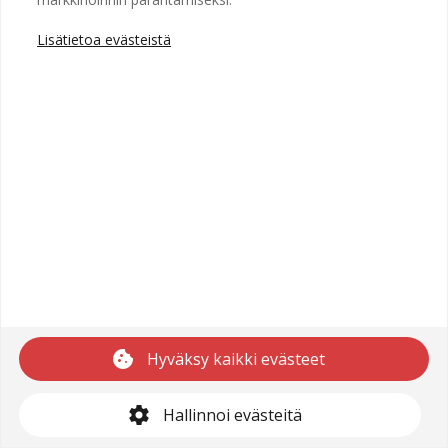
Lisätietoa evästeistä
Copyright © 2025 Recright
Käyttöehdot
Saavutettavuusseloste
Tietosuojaseloste
cookie
Hyväksy kaikki evästeet
support@recright.com
settings
Hallinnoi evästeitä