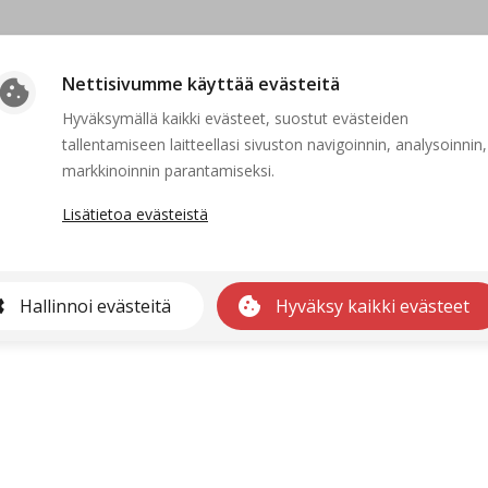
Nettisivumme käyttää evästeitä
cookie
Hyväksymällä kaikki evästeet, suostut evästeiden
tallentamiseen laitteellasi sivuston navigoinnin, analysoinnin,
Suljettu
markkinoinnin parantamiseksi.
Lisätietoa evästeistä
kaa ei voida näyttää, koska sen hakuaika ei ole voimassa tai se on po
Etusivulle
gs
cookie
Hallinnoi evästeitä
Hyväksy kaikki evästeet