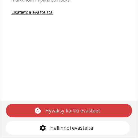
Lisätietoa evästeistä
Copyright © 2025 Recright
Käyttöehdot
Saavutettavuusseloste
Tietosuojaseloste
cookie
Hyväksy kaikki evästeet
support@recright.com
settings
Hallinnoi evästeitä