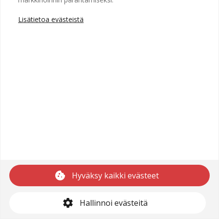
Lisätietoa evästeistä
Copyright © 2025 Recright
Käyttöehdot
Saavutettavuusseloste
Tietosuojaseloste
cookie
Hyväksy kaikki evästeet
support@recright.com
settings
Hallinnoi evästeitä