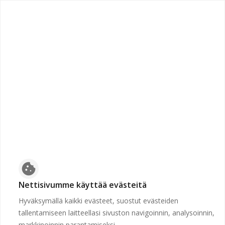
chevron_left
Etusivulle
Suljettu
Työpaikkaa ei voida näyttää, koska sen hakuaika ei ole
voimassa tai se on poistettu.
Etusivulle
cookie
Nettisivumme käyttää evästeitä
Hyväksymällä kaikki evästeet, suostut evästeiden
tallentamiseen laitteellasi sivuston navigoinnin, analysoinnin,
markkinoinnin parantamiseksi.