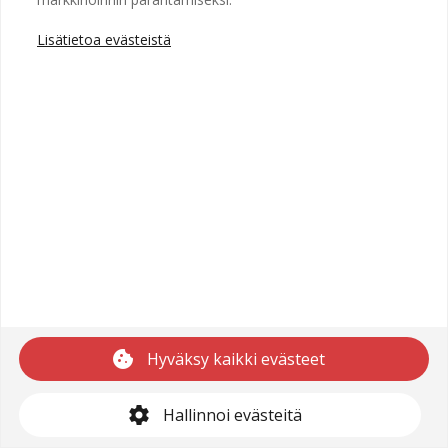
Lisätietoa evästeistä
Copyright © 2025 Recright
Käyttöehdot
Saavutettavuusseloste
Tietosuojaseloste
cookie
Hyväksy kaikki evästeet
support@recright.com
settings
Hallinnoi evästeitä