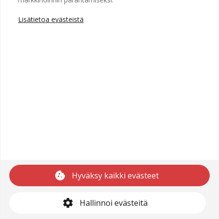
Lisätietoa evästeistä
Copyright © 2025 Recright
Käyttöehdot
Saavutettavuusseloste
Tietosuojaseloste
cookie
Hyväksy kaikki evästeet
support@recright.com
settings
Hallinnoi evästeitä