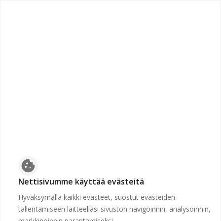
chevron_left
Etusivulle
Suljettu
Työpaikkaa ei voida näyttää, koska sen hakuaika ei ole
voimassa tai se on poistettu.
Etusivulle
cookie
Nettisivumme käyttää evästeitä
Hyväksymällä kaikki evästeet, suostut evästeiden
tallentamiseen laitteellasi sivuston navigoinnin, analysoinnin,
markkinoinnin parantamiseksi.