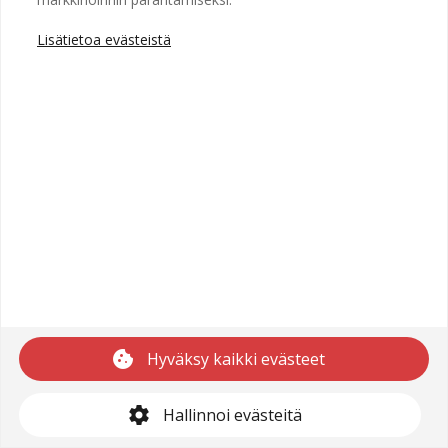
Lisätietoa evästeistä
Copyright © 2025 Recright
Käyttöehdot
Saavutettavuusseloste
Tietosuojaseloste
cookie
Hyväksy kaikki evästeet
support@recright.com
settings
Hallinnoi evästeitä