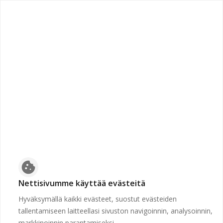
chevron_left
Etusivulle
Suljettu
Työpaikkaa ei voida näyttää, koska sen hakuaika ei ole
voimassa tai se on poistettu.
Etusivulle
cookie
Nettisivumme käyttää evästeitä
Hyväksymällä kaikki evästeet, suostut evästeiden
tallentamiseen laitteellasi sivuston navigoinnin, analysoinnin,
markkinoinnin parantamiseksi.